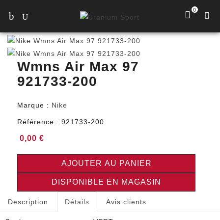
0
Wmns Air Max 97
921733-200
Marque :
Nike
Référence :
921733-200
0,00 €
AJOUTER AU PANIER
DISPONIBLE EN MAGASIN
Description
Détails
Avis clients