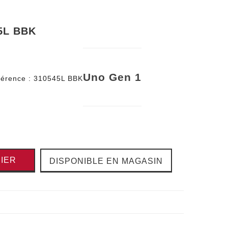
5L BBK
Uno Gen 1
érence :
310545L BBK
IER
DISPONIBLE EN MAGASIN