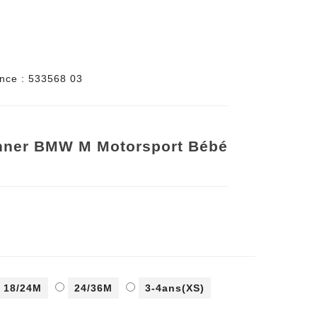
nce :
533568 03
nner BMW M Motorsport Bébé
18/24M
24/36M
3-4ans(XS)