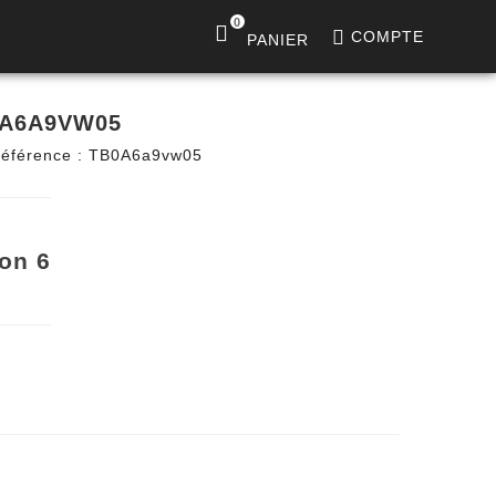
0
COMPTE
PANIER
0A6A9VW05
éférence :
TB0A6a9vw05
on 6